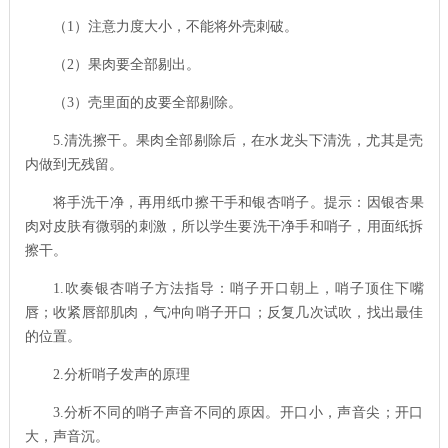
（
1
）注意力度大小，不能将外壳刺破。
（
2
）果肉要全部剔出。
（
3
）壳里面的皮要全部剔除。
5.
清洗擦干。果肉全部剔除后，在水龙头下清洗，尤其是壳
内做到无残留。
将手洗干净，再用纸巾擦干手和银杏哨子。提示：因银杏果
肉对皮肤有微弱的刺激，所以学生要洗干净手和哨子，用面纸拆
擦干。
1.
吹奏银杏哨子方法指导：哨子开口朝上，哨子顶住下嘴
唇；收紧唇部肌肉，气冲向哨子开口；反复几次试吹，找出最佳
的位置。
2.
分析哨子发声的原理
3.
分析不同的哨子声音不同的原因。开口小，声音尖；开口
大，声音沉。