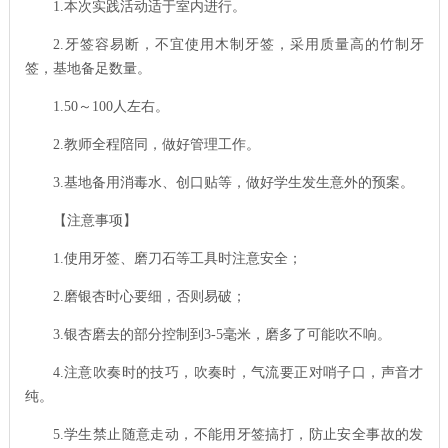
1.
本次实践活动适于室内进行。
2.
牙签容易断，不宜使用木制牙签，采用质量高的竹制牙
签，基地备足数量。
1.50
～
100
人左右。
2.
教师全程陪同，做好管理工作。
3.
基地备用消毒水、创口贴等，做好学生发生意外的预案。
【注意事项】
1.
使用牙签、磨刀石等工具时注意安全；
2.
磨银杏时心要细，否则易破；
3.
银杏磨去的部分控制到
3-5
毫米，磨多了可能吹不响。
4.
注意吹奏时的技巧，吹奏时，气流要正对哨子口，声音才
纯。
5.
学生禁止随意走动，不能用牙签搞打，防止安全事故的发