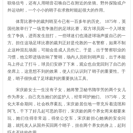
联络信号，还有人用哨音召唤自己在附近的坐骑。野外探险或户
外运动时，一个小小的哨子在求救时能起很大的作用。
体育比赛中的裁判哨至今已有一百多年的历史。
1875
年，英
国伦敦举行了一场竞争激烈的足球比赛，双方球员因一个入球发
生了争执，进而发生扭打，一些球迷们也涌进球场声援自己的一
方。担任这场足球比赛的裁判正好是伦敦的一名警察，如果不制
止这种混乱场面，可能会造成人员伤亡。于是，出于警察职业的
习惯，他立即进场吹响了警哨，场内人员听到哨声后，出于本能
马上停止了打斗，球员们安静了下来，观众也自觉回到了自己的
坐席上，这意想不到的效果，使人们认识到了哨子的重要性。于
是，哨子很快成了足球裁判的重要执法工具。
宋庆龄女士一生没有子女，她将警卫秘书隋学芳的两个女儿
作为养女，自己充当她们的监护人，经常呵护她们。
1975
年，文
化大革命期间，社会秩序紊乱，宋庆龄居住地一带充斥着流氓和
阿飞，干下了好几起可恶的罪行，宋庆龄的两个养女周末都要来
玩，她们住得非常远，得坐公交车，宋庆龄担心她俩的安全问
题，就托友人从国外买回两个哨子，挂在两个养女的身上，起到
吓走歹徒的作用。