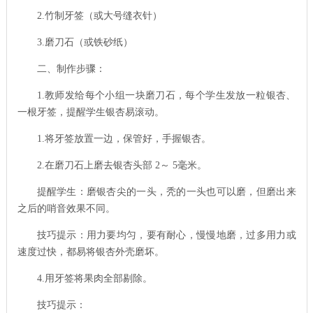
2.
竹制牙签（或大号缝衣针）
3.
磨刀石（或铁砂纸）
二、制作步骤：
1.
教师发给每个小组一块磨刀石，每个学生发放一粒银杏、
一根牙签，提醒学生银杏易滚动。
1.
将牙签放置一边，保管好，手握银杏。
2.
在磨刀石上磨去银杏头部
2
～
5
毫米。
提醒学生：磨银杏尖的一头，秃的一头也可以磨，但磨出来
之后的哨音效果不同。
技巧提示：用力要均匀，要有耐心，慢慢地磨，过多用力或
速度过快，都易将银杏外壳磨坏。
4.
用牙签将果肉全部剔除。
技巧提示：