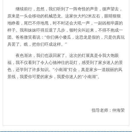
继续前行，忽然，我们听到了一阵奇怪的声音，循声望去，
原来是一头会移动的机械恐龙。这家伙大约
2
米左右，眼睛狠狠
地睁着，尾巴不停地甩，时不时还会大吼一声，一副凶相毕露的
样子。我和妹妹吓得后退了几步，顿时尖叫起来，不得不抱成一
团。爸爸微笑着说：“你们俩小傻瓜，这恐龙是假的，只是仿真玩
具罢了。瞧，把你们吓成这样。”
夜色渐浓，我们也该回家了。这次的灯展真是令我大饱眼
福，我不仅看到了令人心驰神往的花灯，感受到了家乡迷人的景
色，还学到了许多知识。“小南湖”灯会，真是家乡一道靓丽的风
景线，我爱你可爱的家乡，我爱你迷人的“小南湖”。
指导老师：仲海荣