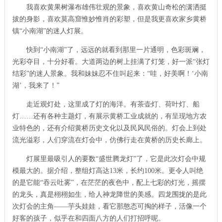
我喜欢黄果树瀑布雄伟壮观的景象，喜欢黄山奇松的潇洒挺
拔的身影，喜欢莫高窟惟妙惟肖的彩塑，但是我更喜欢家乡黄桥
镇“小南湖”的迷人灯展。
快到“小南湖”了，远远的就看到那里一片通明，色彩斑斓，
光彩夺目，十分好看。大道两边的树上挂满了灯笼，好一派“张灯
结彩”的迷人景象。我和妹妹忍不住叫起来：“哇，好美啊！‘小南
湖’，我来了！”
走近观灯处，这里成了灯的海洋。有茶壶灯、荷叶灯、船
灯……还有各种主题灯，有展示黄桥工业成就的，有呈现地方农
业特色的，还有介绍黄桥历史文化以及民风民俗的。灯会上到处
流光溢彩，人们穿流在灯会中，仿佛行走在黄桥的历史长廊上。
灯展里最吸引人的要数“盛世腾龙灯”了，它是此次灯会中规
模最大的。据介绍，整组灯高达
13
米，长约
100
米。更令人叫绝
的是它能“吞云吐雾”，在茫茫的夜色中，配上七彩的灯光，摇摆
的龙头，真是栩栩如生，给人神龙降世的美感。四龙围拢的是此
次灯会的主角——芋头娃娃，看它那憨态可掏的样子，活像一个
好客的孩子，似乎在和四面八方的人们打招呼呢。