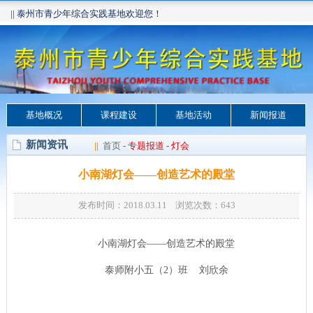
|| 泰州市青少年综合实践基地欢迎您！
基地概况
课程建设
基地活动
新闻报道
新闻资讯
||
首页
-
专题报道
-
灯会
小南湖灯会——创造艺术的殿堂
发布时间：2018.03.11 浏览次数：
643
小南湖灯会——创造艺术的殿堂
泰师附小五（
2
）班 刘欣余