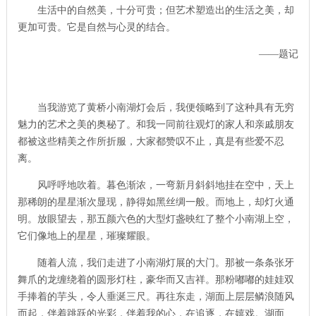
生活中的自然美，十分可贵；但艺术塑造出的生活之美，却
更加可贵。它是自然与心灵的结合。
——题记
当我游览了黄桥小南湖灯会后，我便领略到了这种具有无穷
魅力的艺术之美的奥秘了。和我一同前往观灯的家人和亲戚朋友
都被这些精美之作所折服，大家都赞叹不止，真是有些爱不忍
离。
风呼呼地吹着。暮色渐浓，一弯新月斜斜地挂在空中，天上
那稀朗的星星渐次显现，静得如黑丝绸一般。而地上，却灯火通
明。放眼望去，那五颜六色的大型灯盏映红了整个小南湖上空，
它们像地上的星星，璀璨耀眼。
随着人流，我们走进了小南湖灯展的大门。那被一条条张牙
舞爪的龙缠绕着的圆形灯柱，豪华而又吉祥。那粉嘟嘟的娃娃双
手捧着的芋头，令人垂涎三尺。再往东走，湖面上层层鳞浪随风
而起，伴着跳跃的光彩，伴着我的心，在追逐，在嬉戏。湖面