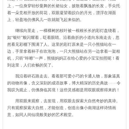
上，一位身穿轻纱曼舞的长裙仙女，披散着飘逸的长发，手尖托
着一朵竞相开放的荷花，双眼凝望着皎白的月光，漂浮在湖面
上，轻盈地仿佛风儿一吹就能飞起来似的。
继续向里走，一棵棵树的枝叶被一根根长长的彩灯盘绕着，
如“银针”般闪耀着，眨着眼睛。沿着曲折的小道向东南走去，忽
然看见彩棚下围满了人。这里的彩灯原来是一只小熊猫站在一
边，手里拿着杯子在吹泡泡，一只大熊猫站在另一边拿着一架相
机，只听“咔嚓”一声，熊猫妈妈正在给心爱的小宝宝拍照呢！看
到这里，人们欢畅的笑了。
我沿着碎石路走去。看着那可爱小巧的卡通人物，形象逼真
的动物肖像，含义深刻的成语故事，博大精深的历史典故······令
我叹为观止，仿佛身临其境！这些灵感都是用双眼观察得来的！
用双眼来观察，去发现，用双眼去探索大自然奇妙的真谛。
只有观察探索大自然，才能创造，创造出像小南湖这样诗情画
意，如同人间仙境般美妙的艺术殿堂。