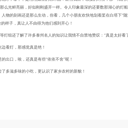
一个都是那么光鲜亮丽，好似刚刚盛开一样。令人印象最深的还要数那湖心的
人物的刻画还是那么生动，你看，几个小朋友欢快地划着桨在白塔下“随波
业的样子，真让人不由得为他们感到开心！
世”等灯组还了解了许多泰州名人的知识让我情不自禁地赞叹：“真是太好看
吃边看灯，那感觉真是绝！
的出口，唉，还真是有些“依依不舍”呢！
尝了多滋多味的小吃，更认识了家乡农村的新貌！