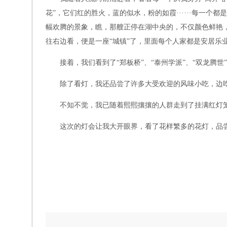
花”，它们红的胜火，蓝的似水，粉的如霞······每
幅欢腾的景象，瞧，那艘正停在湖中央的，不仅颜色鲜艳，
往右边看，便是一座“城镇”了，里面每个人家都是安居乐
接着，我们看到了“郑板桥”、“泰州学派”、“双龙腾
除了看灯，我还品尝了许多大受欢迎的风味小吃，边
不知不觉，我已随着熙熙攘攘的人群走到了挂满红灯笼
这次的灯会让我大开眼界，看了花样繁多的花灯，品