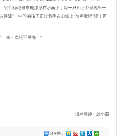
灯船，它们稳稳当当地漂浮在水面上，每一只船上都呈现出一
逐流”，中间的孩子正拉着手在山坡上“放声歌唱”呢！再
了，来一次绝不后悔！”
指导老师：殷小燕
分享到：