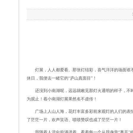
灯展，人人都爱看。那张灯结彩，喜气洋洋的场面谁
休日，我便去一睹它的“庐山真面目”！
还没到小南湖呢，远远就瞅见那灯火通明的样子，不
为观止！着小南湖灯展果然名不虚传！
广场上人山人海，花灯丰富多彩前来观灯的人们的表情更
了茫茫一片，欢声笑语、啧啧赞叹也成了茫茫一片！
我随着人流向前涌进着，看着每一个从我身旁“离开”