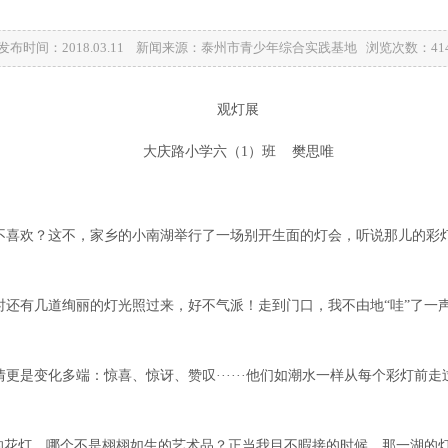
发布时间：2018.03.11 新闻来源：泰州市青少年综合实践基地 浏览次数：
41
观灯展
大庆路小学六（
1
）
班 樊思唯
不喜欢？这不，家乡的小南湖举行了一场别开生面的灯会，听说那儿的彩
时还有几道绚丽的灯光照过来，好不气派！走到门口，我不由地“哇”了一
是变化多端：惊喜、惊讶、赞叹······他们如潮水一样从每个彩灯前走过
的花灯，哪个不是栩栩如生的艺术品？正当我目不暇接的时候，那一湖的