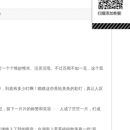
4
灯一个个惟妙惟肖、活灵活现。不过百闻不如一见，这个双
声，到底有多少灯啊！瞧瞧这些美轮美奂的彩灯，真让人叹
，留下一片片的称赞和笑容······人成了茫茫一片，灯成
灯便映入了我的眼帘：在湖面上零零碎碎散落着一些“荷