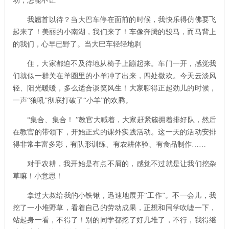
动，怎能不让
我翘首以待？当大巴车停在面前的时候，我快乐得仿佛要飞
起来了！美丽的小南湖，我们来了！车像奔腾的骏马，而马背上
的我们，心早已野了。当大巴车轻轻地刹
住，大家都迫不及待地从椅子上蹦起来。车门一开，感觉我
们就似一群关在羊圈里的小羊冲了出来，四处撒欢。今天云淡风
轻、阳光暖暖，多么适合谈笑风生！大家聊得正起劲儿的时候，
一声“狼吼”彻底打破了“小羊”的欢腾。
“集合、集合！ ”教官大喊着，大家赶紧簇拥着排好队，然后
在教官的带领下，开始正式的课外实践活动。这一天的活动安排
得非常丰富多彩，有队形训练、有农耕体验、有食品制作……
对于农耕，我开始是有点不屑的，感觉不过就是让我们挖杂
草嘛！小意思！
拿过大叔给我的小铁锹，迅速地展开“工作”。不一会儿，我
挖了一小堆野草，看着自己的劳动成果，正想和同学吹嘘一下，
站起身一看，不得了！别的同学都挖了好几堆了，不行，我得继