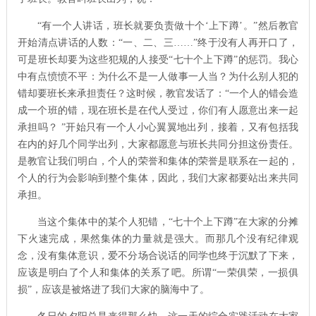
“有一个人讲话，班长就要负责做十个‘上下蹲’。”然后教官
开始清点讲话的人数：“一、二、三……”终于没有人再开口了，
可是班长却要为这些犯规的人接受“七十个上下蹲”的惩罚。我心
中有点愤愤不平：为什么不是一人做事一人当？为什么别人犯的
错却要班长来承担责任？这时候，教官发话了：“一个人的错会造
成一个班的错，现在班长是在代人受过，你们有人愿意出来一起
承担吗？ ”开始只有一个人小心翼翼地出列，接着，又有包括我
在内的好几个同学出列，大家都愿意与班长共同分担这份责任。
是教官让我们明白，个人的荣誉和集体的荣誉是联系在一起的，
个人的行为会影响到整个集体，因此，我们大家都要站出来共同
承担。
当这个集体中的某个人犯错，“七十个上下蹲”在大家的分摊
下火速完成，果然集体的力量就是强大。而那几个没有纪律观
念，没有集体意识，爱不分场合说话的同学也终于沉默了下来，
应该是明白了个人和集体的关系了吧。所谓“一荣俱荣，一损俱
损”，应该是被烙进了我们大家的脑海中了。