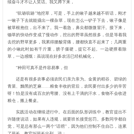
续奋斗才不让人笑话。我又蹲下来，
“吭哧吭哧”地挖草，可是，手上的锹子越来越不听话，刚才
一锹子下去就能撬出一棵杂草，现在怎么一铲子下去，锹子像是
被草根抱住，出不来了。我一着急，鼻尖都微微冒汗。接下来，
锄草的快动作变成了慢动作，挖出的野草虽然很多，但是等着我
去挖的野草更多，我累得腰酸背痛，腰都快直不起来了；几两重
的小锹此时如有千斤重，膀子僵硬，提它不起。一边硬撑着除
草，一边感慨：虽说现在好多农活已经机械化，
“种田可真不是件容易事，但
还是有很多农事必须农民们亲力亲为。金黄的稻谷、碧绿的
青菜、黝黑的芝麻……粮食丰收的背后，农民要付出多少的辛苦
呀！怕是没有成百次的弯腰、没有上千滴的汗水，食物不会收进
粮仓，搬上餐桌。
实践活动在继续进行中。在后面的队形训练中，教官提出不
许随便说话，如果有人违规，就要班长接受惩罚。多数同学都自
觉，可是总有那么一两个“话唠”，因为他们控制不住自己，连累
了班长。教官叫班长出列，说：